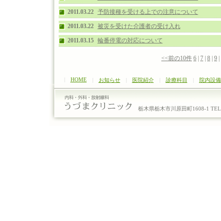
2011.03.22
予防接種を受ける上での注意について
2011.03.22
被災を受けた介護者の受け入れ
2011.03.15
輪番停電の対応について
<<前の10件
6
|
7
|
8
|
9
|
|
HOME
|
お知らせ
|
医院紹介
|
診療科目
|
院内設備
栃木県栃木市川原田町1608-1 TEL：0