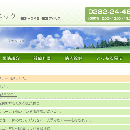
リ」を頂きました。
ました。
5月30日）
ら脱出するための緊急提言
人ホームで働いている看護師の皆さんへ
連泊」 休めない、眠れない、人手がない――心が折れそう
ルエンザ症例定義および届出様式