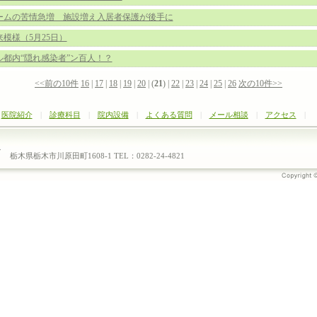
ームの苦情急増 施設増え入居者保護が後手に
模様（5月25日）
ル都内“隠れ感染者”ン百人！？
<<前の10件
16
|
17
|
18
|
19
|
20
| (
21
) |
22
|
23
|
24
|
25
|
26
次の10件>>
|
医院紹介
|
診療科目
|
院内設備
|
よくある質問
|
メール相談
|
アクセス
|
栃木県栃木市川原田町1608-1 TEL：0282-24-4821